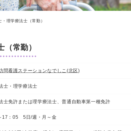
士・理学療法士（常勤）
士（常勤）
訪問看護ステーションなでしこ(北区)
法士・理学療法士
法士免許または理学療法士、普通自動車第一種免許
～17：05 5日/週・月～金