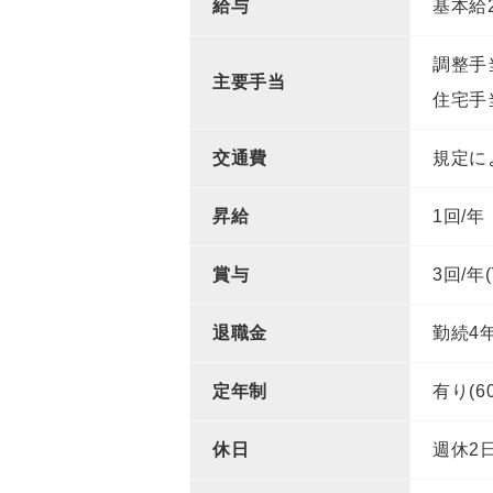
給与
基本給
調整手当
主要手当
住宅手当
交通費
規定に
昇給
1回/年
賞与
3回/年
退職金
勤続4
定年制
有り(
休日
週休2